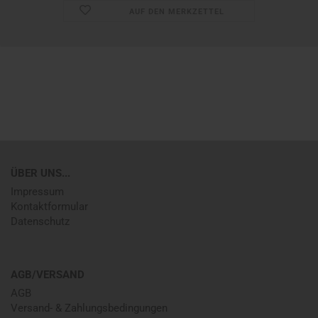
AUF DEN MERKZETTEL
ÜBER UNS...
Impressum
Kontaktformular
Datenschutz
AGB/VERSAND
AGB
Versand- & Zahlungsbedingungen