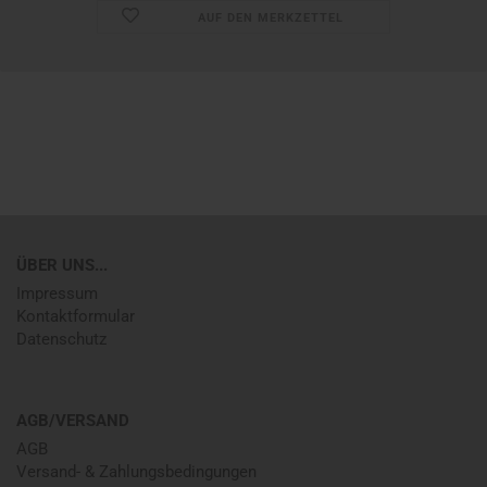
AUF DEN MERKZETTEL
ÜBER UNS...
Impressum
Kontaktformular
Datenschutz
AGB/VERSAND
AGB
Versand- & Zahlungsbedingungen