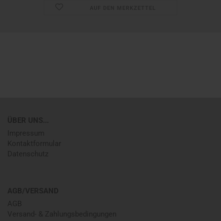
AUF DEN MERKZETTEL
ÜBER UNS...
Impressum
Kontaktformular
Datenschutz
AGB/VERSAND
AGB
Versand- & Zahlungsbedingungen