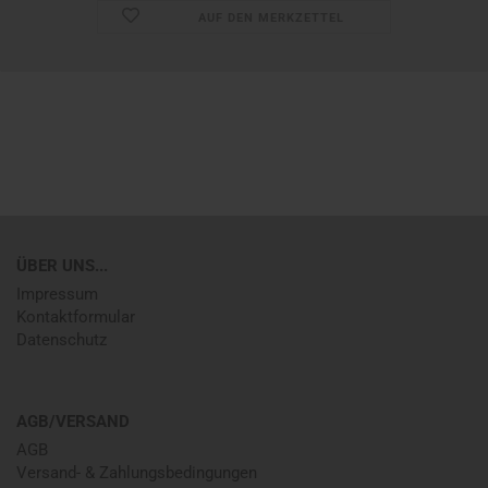
AUF DEN MERKZETTEL
ÜBER UNS...
Impressum
Kontaktformular
Datenschutz
AGB/VERSAND
AGB
Versand- & Zahlungsbedingungen