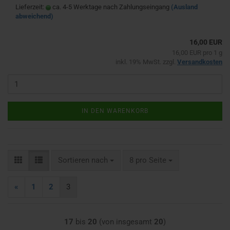
Lieferzeit:
ca. 4-5 Werktage nach Zahlungseingang
(Ausland
abweichend)
16,00 EUR
16,00 EUR pro 1 g
inkl. 19% MwSt. zzgl.
Versandkosten
IN DEN WARENKORB
Sortieren nach
pro Seite
Sortieren nach
8 pro Seite
«
1
2
3
17
bis
20
(von insgesamt
20
)