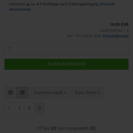
Lieferzeit:
ca. 4-5 Werktage nach Zahlungseingang
(Ausland
abweichend)
16,00 EUR
16,00 EUR pro 1 g
inkl. 19% MwSt. zzgl.
Versandkosten
IN DEN WARENKORB
Sortieren nach
pro Seite
Sortieren nach
8 pro Seite
«
1
2
3
17
bis
20
(von insgesamt
20
)