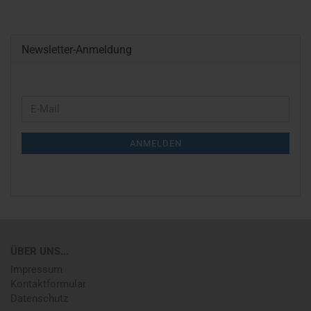
Newsletter-Anmeldung
WEITER
E-
ZUR
Mail
NEWSLETTER-
ANMELDEN
ANMELDUNG
ÜBER UNS...
Impressum
Kontaktformular
Datenschutz