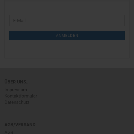
WEITER
E-
ZUR
Mail
NEWSLETTER-
ANMELDEN
ANMELDUNG
ÜBER UNS...
Impressum
Kontaktformular
Datenschutz
AGB/VERSAND
AGB