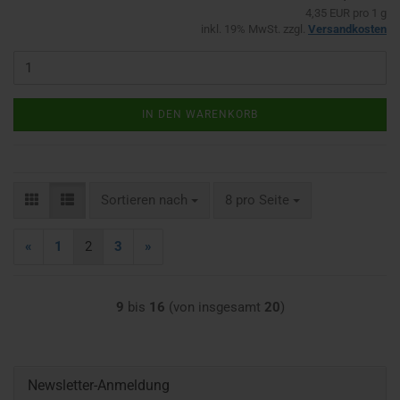
4,35 EUR pro 1 g
inkl. 19% MwSt. zzgl.
Versandkosten
IN DEN WARENKORB
Sortieren nach
pro Seite
Sortieren nach
8 pro Seite
«
1
2
3
»
9
bis
16
(von insgesamt
20
)
Newsletter-Anmeldung