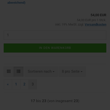
abweichend)
54,00 EUR
54,00 EUR pro 1 Stck.
inkl. 19% MwSt. zzgl.
Versandkosten
IN DEN WARENKORB
Sortieren nach
pro Seite
Sortieren nach
8 pro Seite
«
1
2
3
17
bis
23
(von insgesamt
23
)