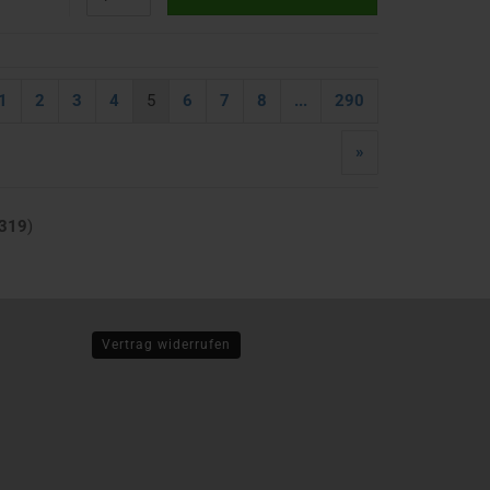
1
2
3
4
5
6
7
8
...
290
»
319
)
Vertrag widerrufen