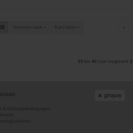
Sortieren nach
pro Seite
Sortieren nach
8 pro Seite
«
33
bis
40
(von insgesamt
2
ERSAND
- & Zahlungsbedingungen
fsrecht
smöglichkeiten