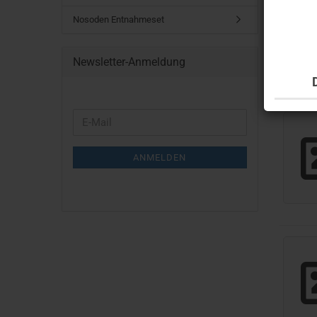
Nosoden Entnahmeset
Newsletter-Anmeldung
WEITER
E-
ZUR
Mail
NEWSLETTER-
ANMELDEN
ANMELDUNG