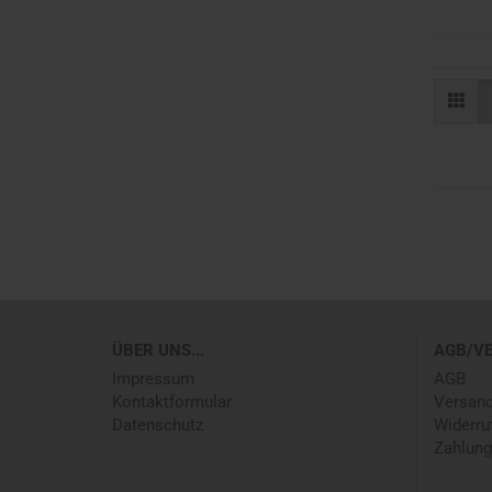
ÜBER UNS...
AGB/V
Impressum
AGB
Kontaktformular
Versand
Datenschutz
Widerru
Zahlung