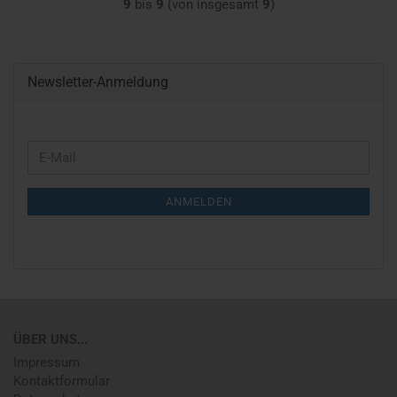
9
bis
9
(von insgesamt
9
)
Newsletter-Anmeldung
WEITER
E-
ZUR
Mail
NEWSLETTER-
ANMELDEN
ANMELDUNG
ÜBER UNS...
Impressum
Kontaktformular